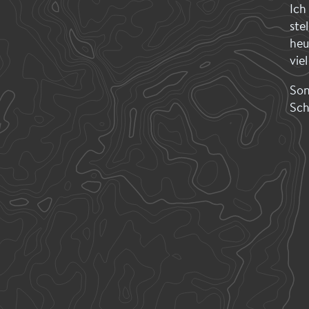
Ich
ste
heu
vie
Son
Sch