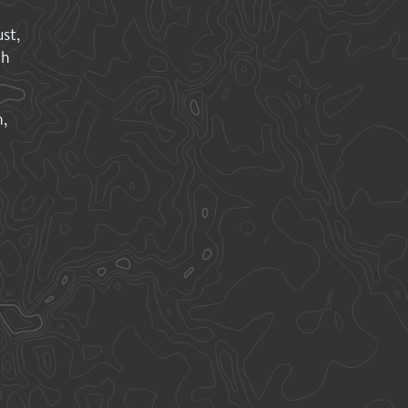
ust,
ch
n,