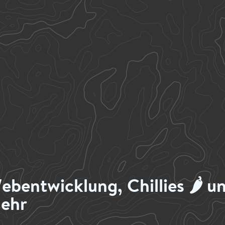
ebentwicklung, Chillies 🌶️ u
ehr